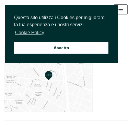
Vai
Questo sito utilizza i Cookies per migliorare
Schermata 2020-09-23 alle
al
la tua esperienza e i nostri servizi
12.13.10
contenuto
Cookie Policy
Accetto