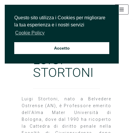
Vai
Questo sito utilizza i Cookies per migliorare
al
la tua esperienza e i nostri servizi
contenuto
Cookie Policy
PROF. AVV.
Accetto
LUIGI
STORTONI
Luigi Stortoni, nato a Belvedere
Ostrense (AN), è Professore emerito
dell’Alma Mater Università di
Bologna, dove dal 1990 ha ricoperto
la Cattedra di diritto penale nella
Facoltà di Giurisprudenza, dopo