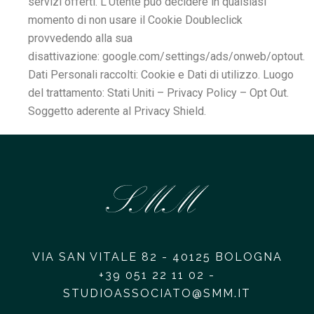
servizi offerti. L’Utente può decidere in qualsiasi
momento di non usare il Cookie Doubleclick
provvedendo alla sua
disattivazione:
google.com/settings/ads/onweb/optout
.
Dati Personali raccolti: Cookie e Dati di utilizzo. Luogo
del trattamento: Stati Uniti –
Privacy Policy
–
Opt Out
.
Soggetto aderente al Privacy Shield.
VIA SAN VITALE 82 - 40125 BOLOGNA
+39 051 22 11 02 -
STUDIOASSOCIATO@SMM.IT