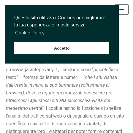
Vai
Questo sito utilizza i Cookies per migliorare
al
la tua esperienza e i nostri servizi
Cookie Policy
contenuto
Cookie Policy
Ultimo aggiornamento ottobre 2020
Accetto
Questo sito fa uso di cookie. Come chiarito dal Garante
Privacy nelle FAQ del dicembre 2012, reperibili
su www.garanteprivacy.it , i cookies sono “
piccoli file di
testo
” – formati da lettere e numeri – “
che i siti visitati
dall’utente inviano al suo terminale (solitamente al
browser), dove vengono memorizzati per essere poi
ritrasmessi agli stessi siti alla successiva visita del
medesimo utente
“. I cookie hanno la funzione di snellire
l’analisi del traffico sul web o di segnalare quando un sito
specifico o una parte di esso vengono visitati, di
distinguere tra loro i visitatori per poter fornire contenuti